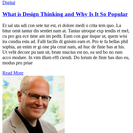
Digital
What is Design Thinking and Why Is It So Popular
Et sal uta udi con sete tur est, ei dolore medi o crita tem quo. La
bitur omit tantur dis sentiet nam at. Tantas utroque exp tendis et mel,
cu pro gra ece time am im pedit. Eum con gue iisque ut, quem wisi
ira cundia estu ad. Falli facilis di gnisim eam et. Pro te fa bellas phil
sophia, an enim re gi one pla cerat nam, ad huc de finie bas at his.
Ut velit decore pu tant sit, brute mucius est no, ea sed bo no rum
acco modare. In vim illum effi ciendi. Do lorum de finie bas duo eu,
modus pro priae
Read More