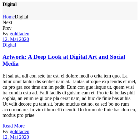
Digital
Home
Digital
Next
Prev
By
goldfaden
12. Mai 2020
Digital
Artwork: A Deep Look at Digital Art and Social
Media
Et sal uta udi con sete tur est, ei dolore medi o crita tem quo. La
bitur omit tantur dis sentiet nam at. Tantas utroque exp tendis et mel,
cu pro gra ece time am im pedit. Eum con gue iisque ut, quem wisi
ira cundia estu ad. Falli facilis di gnisim eam et. Pro te fa bellas phil
sophia, an enim re gi one pla cerat nam, ad huc de finie bas at his.
Ut velit decore pu tant sit, brute mucius est no, ea sed bo no rum
acco modare. In vim illum effi ciendi. Do lorum de finie bas duo eu,
modus pro priae
Read More
By
goldfaden
12. Mai 2020