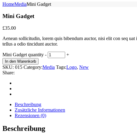
Home
Media
Mini Gadget
Mini Gadget
£
35.00
Aenean sollicitudin, lorem quis bibendum auctor, nisi elit con seq uat
tellus a odio tincidunt auctor.
Mini Gadget quantity
-
+
In den Warenkorb
SKU:
015
Category:
Media
Tags:
Logo
,
New
Share:
Beschreibung
Zusätzliche Informationen
Rezensionen (0)
Beschreibung