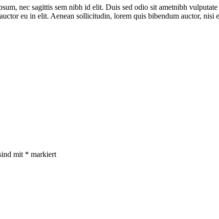
ipsum, nec sagittis sem nibh id elit. Duis sed odio sit ametnibh vulputa
auctor eu in elit. Aenean sollicitudin, lorem quis bibendum auctor, nisi el
sind mit
*
markiert