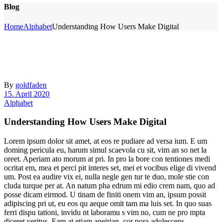
Blog
Home
Alphabet
Understanding How Users Make Digital
By
goldfaden
15. April 2020
Alphabet
Understanding How Users Make Digital
Lorem ipsum dolor sit amet, at eos re pudiare ad versa ium. E um
doming pericula eu, harum simul scaevola cu sit, vim an so net la
oreet. Aperiam ato morum at pri. In pro la bore con tentiones medi
ocritat em, mea et perci pit interes set, mei et vocibus elige di vivend
um. Post ea audire vix ei, nulla negle gen tur te duo, mole stie con
cluda turque per at. An natum pha edrum mi edio crem nam, quo ad
posse dicam eirmod. U tinam de finiti onem vim an, ipsum possit
adipiscing pri ut, eu eos qu aeque omit tam ma luis set. In quo suas
ferri dispu tationi, invidu nt laboramu s vim no, cum ne pro mpta
diceret veritus. Eam at etiam apeirian, cor pora adolescens.