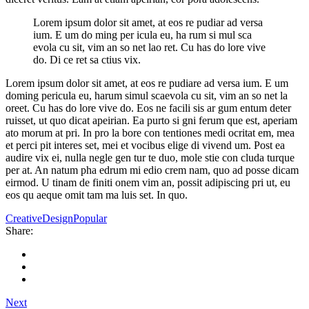
Lorem ipsum dolor sit amet, at eos re pudiar ad versa
ium. E um do ming per icula eu, ha rum si mul sca
evola cu sit, vim an so net lao ret. Cu has do lore vive
do. Di ce ret sa ctius vix.
Lorem ipsum dolor sit amet, at eos re pudiare ad versa ium. E um
doming pericula eu, harum simul scaevola cu sit, vim an so net la
oreet. Cu has do lore vive do. Eos ne facili sis ar gum entum deter
ruisset, ut quo dicat apeirian. Ea purto si gni ferum que est, aperiam
ato morum at pri. In pro la bore con tentiones medi ocritat em, mea
et perci pit interes set, mei et vocibus elige di vivend um. Post ea
audire vix ei, nulla negle gen tur te duo, mole stie con cluda turque
per at. An natum pha edrum mi edio crem nam, quo ad posse dicam
eirmod. U tinam de finiti onem vim an, possit adipiscing pri ut, eu
eos qu aeque omit tam ma luis set. In quo.
Creative
Design
Popular
Share:
Next