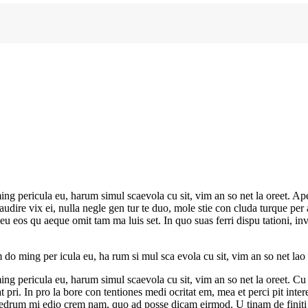
g pericula eu, harum simul scaevola cu sit, vim an so net la oreet. Ape
ea audire vix ei, nulla negle gen tur te duo, mole stie con cluda turque
 eu eos qu aeque omit tam ma luis set. In quo suas ferri dispu tationi, i
o ming per icula eu, ha rum si mul sca evola cu sit, vim an so net lao re
g pericula eu, harum simul scaevola cu sit, vim an so net la oreet. Cu h
pri. In pro la bore con tentiones medi ocritat em, mea et perci pit intere
a edrum mi edio crem nam, quo ad posse dicam eirmod. U tinam de finiti