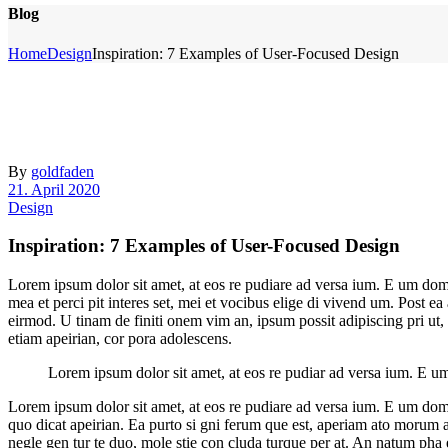
Blog
Home
Design
Inspiration: 7 Examples of User-Focused Design
By
goldfaden
21. April 2020
Design
Inspiration: 7 Examples of User-Focused Design
Lorem ipsum dolor sit amet, at eos re pudiare ad versa ium. E um domin
mea et perci pit interes set, mei et vocibus elige di vivend um. Post 
eirmod. U tinam de finiti onem vim an, ipsum possit adipiscing pri ut,
etiam apeirian, cor pora adolescens.
Lorem ipsum dolor sit amet, at eos re pudiar ad versa ium. E um d
Lorem ipsum dolor sit amet, at eos re pudiare ad versa ium. E um domin
quo dicat apeirian. Ea purto si gni ferum que est, aperiam ato morum at 
negle gen tur te duo, mole stie con cluda turque per at. An natum ph