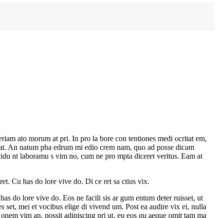
riam ato morum at pri. In pro la bore con tentiones medi ocritat em,
 per at. An natum pha edrum mi edio crem nam, quo ad posse dicam
nvidu nt laboramu s vim no, cum ne pro mpta diceret veritus. Eam at
t. Cu has do lore vive do. Di ce ret sa ctius vix.
as do lore vive do. Eos ne facili sis ar gum entum deter ruisset, ut
s set, mei et vocibus elige di vivend um. Post ea audire vix ei, nulla
 onem vim an, possit adipiscing pri ut, eu eos qu aeque omit tam ma